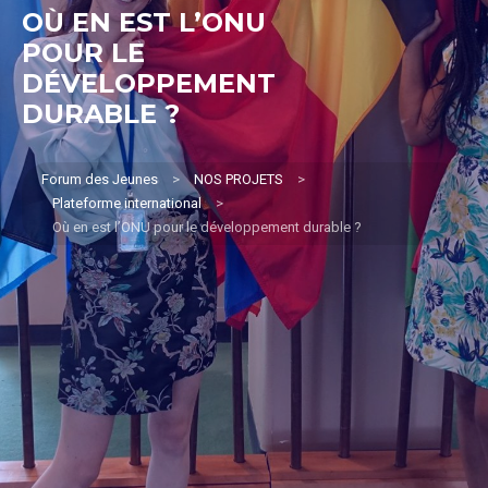
OÙ EN EST L’ONU
POUR LE
DÉVELOPPEMENT
DURABLE ?
Forum des Jeunes
>
NOS PROJETS
>
Plateforme international
>
Où en est l’ONU pour le développement durable ?