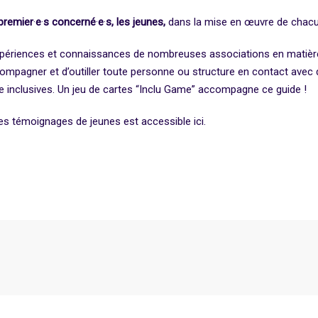
 premier
·
e
·
s concerné
·
e
·
s, les jeunes,
dans la mise en œuvre de chac
périences et connaissances de nombreuses associations en matière 
ccompagner et d’outiller toute personne ou structure en contact avec 
ge inclusives. Un jeu de cartes “Inclu Game” accompagne ce guide !
es témoignages de jeunes est accessible ici.
Inclusion