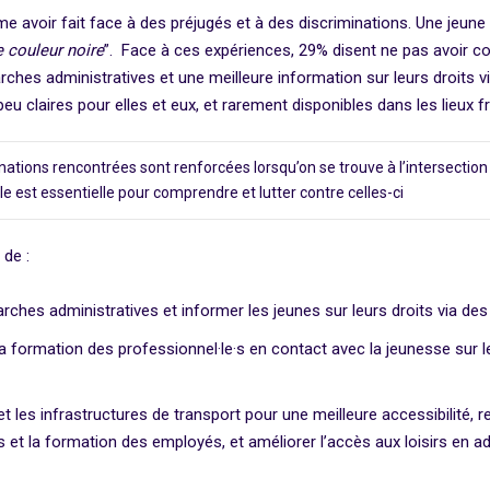
me avoir fait face à des préjugés et à des discriminations. Une jeune 
e couleur noire
”. Face à ces expériences, 29% disent ne pas avoir co
hes administratives et une meilleure information sur leurs droits 
u claires pour elles et eux, et rarement disponibles dans les lieux f
minations rencontrées sont renforcées lorsqu’on se trouve à l’intersection
e est essentielle pour comprendre et lutter contre celles-ci
 de :
arches administratives et informer les jeunes sur leurs droits via de
a formation des professionnel·le·s en contact avec la jeunesse sur l
 et les infrastructures de transport pour une meilleure accessibilité, r
es et la formation des employés, et améliorer l’accès aux loisirs en ad