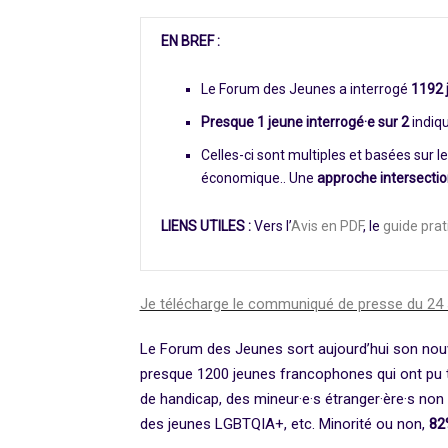
EN BREF :
Le Forum des Jeunes a interrogé
1192 
Presque 1 jeune interrogé·e sur 2
indiqu
Celles-ci sont multiples et basées sur le 
économique.. Une
approche intersectio
LIENS UTILES :
Vers l’
Avis en PDF
, le
guide prat
Je télécharge le communiqué de presse du 24
Le Forum des Jeunes sort aujourd’hui son nouvel 
presque 1200 jeunes francophones qui ont pu té
de handicap, des mineur·e·s étranger·ère·s non
des jeunes LGBTQIA+, etc. Minorité ou non,
82