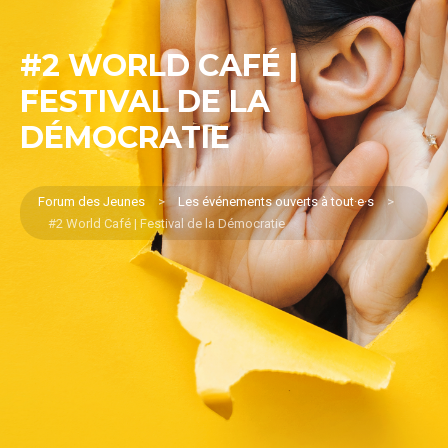
#2 WORLD CAFÉ |
FESTIVAL DE LA
DÉMOCRATIE
Forum des Jeunes
>
Les événements ouverts à tout·e·s
>
#2 World Café | Festival de la Démocratie