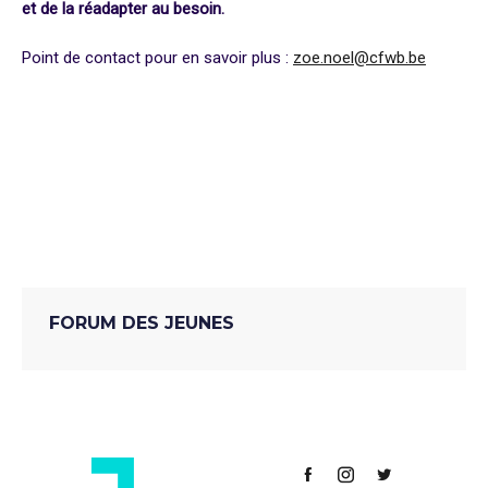
et de la réadapter au besoin.
Point de contact pour en savoir plus :
zoe.noel@cfwb.be
Inclusion
Jeunes
Jeunesse
Matinée D'échange
Professionnels
Secteur Jeunesse
FORUM DES JEUNES