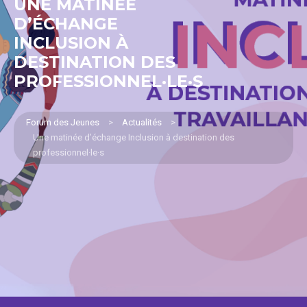
UNE MATINÉE
D’ÉCHANGE
INCLUSION À
DESTINATION DES
PROFESSIONNEL·LE·S
Forum des Jeunes
>
Actualités
>
Une matinée d’échange Inclusion à destination des
professionnel·le·s