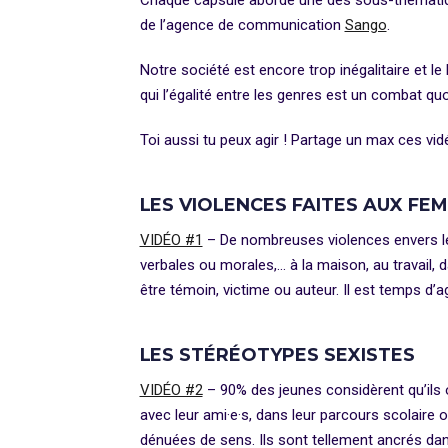
Chaque capsule aborde une des sous-thématiqu
de l’agence de communication
Sango
.
Notre société est encore trop inégalitaire e
qui l’égalité entre les genres est un combat quo
Toi aussi tu peux agir ! Partage un max ces vid
LES VIOLENCES FAITES AUX FE
VIDÉO #1
– De nombreuses violences envers le
verbales ou morales,… à la maison, au travail, d
être témoin, victime ou auteur. Il est temps d’
LES STÉRÉOTYPES SEXISTES
VIDÉO #2
– 90% des jeunes considèrent qu’ils on
avec leur ami·e·s, dans leur parcours scolaire
dénuées de sens. Ils sont tellement ancrés dans