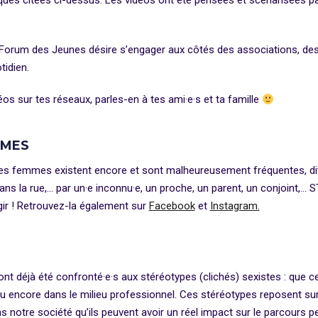
es citées ci-dessus. Les vidéos ont été pensées et scénarisées pa
t le Forum des Jeunes désire s’engager aux côtés des associations,
tidien.
éos sur tes réseaux, parles-en à tes ami·e·s et ta famille
MMES
s femmes existent encore et sont malheureusement fréquentes, div
ans la rue,… par un·e inconnu·e, un proche, un parent, un conjoint,… S
agir ! Retrouvez-la également sur
Facebook
et
Instagram.
t déjà été confronté·e·s aux stéréotypes (clichés) sexistes : que ce 
 ou encore dans le milieu professionnel. Ces stéréotypes reposent s
 notre société qu’ils peuvent avoir un réel impact sur le parcours p