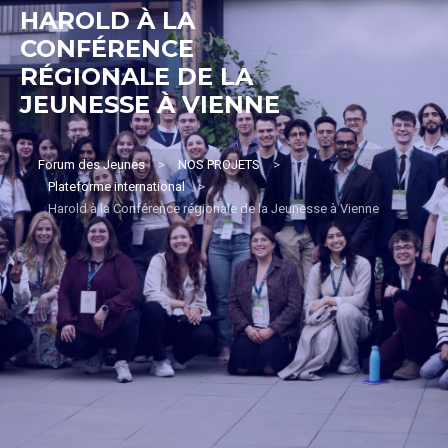
HAROLD À LA
CONFÉRENCE
RÉGIONALE DE LA
JEUNESSE À VIENNE
Forum des Jeunes
>
NOS PROJETS
>
Plateforme international
>
Harold à la Conférence régionale de la Jeunesse à Vienne