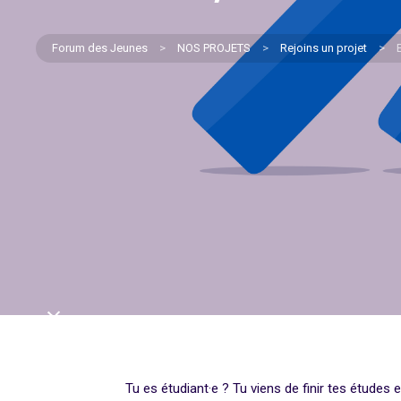
Forum des Jeunes
>
NOS PROJETS
>
Rejoins un projet
>
Tu es étudiant·e ? Tu viens de finir tes études 