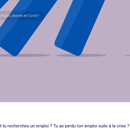
Emploi, jeunes et Covid !
et tu recherches un emploi ? Tu as perdu ton emploi suite à la crise ? 