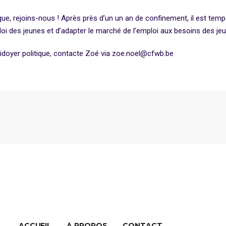
que, rejoins-nous ! Après près d’un un an de confinement, il est tem
ploi des jeunes et d’adapter le marché de l’emploi aux besoins des je
laidoyer politique, contacte Zoé via zoe.noel@cfwb.be
ACCUEIL
À PROPOS
CONTACT