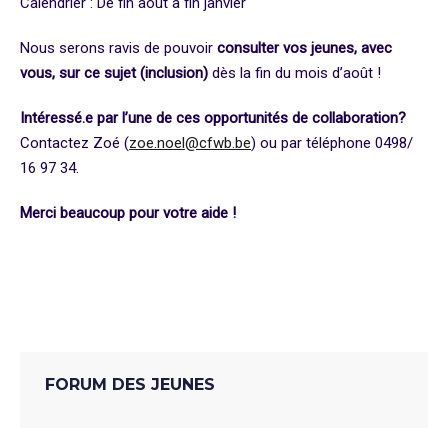
Calendrier
: De fin août à fin janvier
Nous serons ravis de pouvoir
consulter vos jeunes, avec
vous, sur ce sujet (inclusion)
dès la fin du mois d’août !
Intéressé.e par l’une de ces opportunités de collaboration?
Contactez Zoé (
zoe.noel@cfwb.be
) ou par téléphone 0498/
16 97 34.
Merci beaucoup pour votre aide !
Dialogue Jeunesse
Inclusion
Incluteam
FORUM DES JEUNES