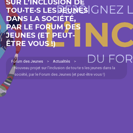
SUR L’INCLUSION DE
TOU·TE·S LES JEUNES
DANS LA SOCIÉTÉ,
PAR LE FORUM DES
JEUNES (ET PEUT-
ÊTRE VOUS !)
Forum des Jeunes
>
Actualités
>
Nouveau projet sur l’inclusion de tou·te·s les jeunes dans la
société, par le Forum des Jeunes (et peut-être vous !)