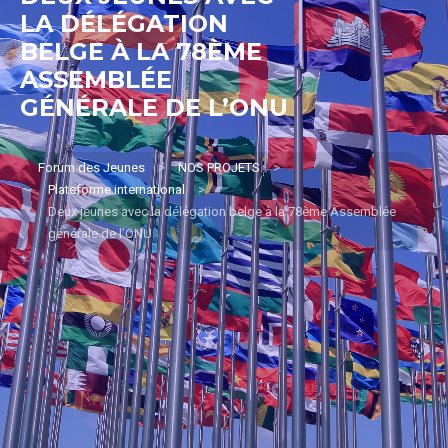
LA DÉLÉGATION
BELGE À LA 78ÈME
ASSEMBLÉE
GÉNÉRALE DE L’ONU
Forum des Jeunes
>
NOS PROJETS
>
Plateforme international
>
Deux jeunes avec la délégation belge à la 78ème Assemblée
générale de l’ONU