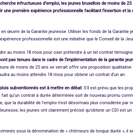
recherche infructueuse d’emploi, les jeunes bruxellois de moins de 2
r une première expérience professionnelle facilitant l’insertion et la 
 en œuvre de la Garantie jeunesse. Utiliser les fonds de la Garantie 
 l’expérience professionnelle est une initiative que le Conseil de la J
ndre au moins 18 mois pour oser prétendre à un tel contrat témoigne
nt pas tenues dans le cadre de l’implémentation de la garantie jeu
une de moins de 25 ans se verrait offrir une proposition qualitative
 faudra au moins attendre 18 mois pour obtenir un contrat d’un an.
mplois subventionnés est à mettre en débat
. S’il est prévu que les pro
 fait qu’un contrat à durée déterminée soit de nouveau promu comme 
que la durabilité de l’emploi n’est désormais plus considérée par no
Jeunesse, les jeunes ont clairement précisé qu’obtenir un CDI est un 
criminés sous la dénomination de « chômeurs de longue durée », il sera