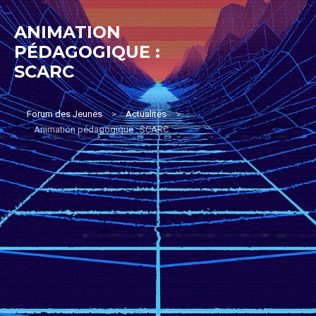
ANIMATION
PÉDAGOGIQUE :
SCARC
Forum des Jeunes
>
Actualités
>
Animation pédagogique : SCARC