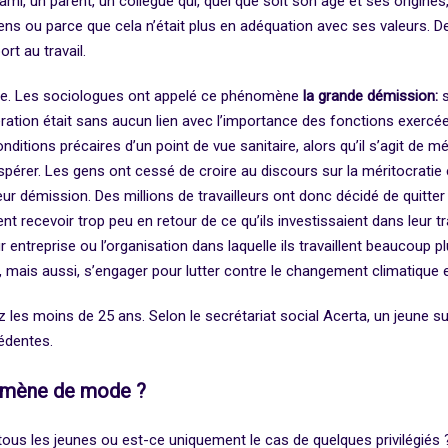
i, un parent, un collègue qui, quel que soit son âge et ses origines,
sens ou parce que cela n’était plus en adéquation avec ses valeurs. 
rt au travail.
nce. Les sociologues ont appelé ce phénomène
la grande démission:
s
ration était sans aucun lien avec l’importance des fonctions exercé
onditions précaires d’un point de vue sanitaire, alors qu’il s’agit de 
pérer. Les gens ont cessé de croire au discours sur la méritocratie 
eur démission. Des millions de travailleurs ont donc décidé de quitter l
ent recevoir trop peu en retour de ce qu’ils investissaient dans leur 
ur entreprise ou l’organisation dans laquelle ils travaillent beaucoup 
 mais aussi, s’engager pour lutter contre le changement climatique et
les moins de 25 ans. Selon le secrétariat social Acerta, un jeune su
édentes.
nomène de mode ?
ous les jeunes ou est-ce uniquement le cas de quelques privilégiés 