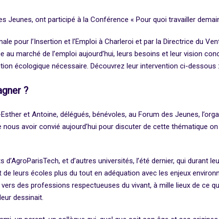
Jeunes, ont participé à la Conférence « Pour quoi travailler demain
ale pour l’Insertion et l’Emploi à Charleroi et par la Directrice du Ve
ce au marché de l’emploi aujourd’hui, leurs besoins et leur vision con
nsition écologique nécessaire. Découvrez leur intervention ci-dessous 
agner ?
sther et Antoine, délégués, bénévoles, au Forum des Jeunes, l’organ
 nous avoir convié aujourd’hui pour discuter de cette thématique on
AgroParisTech, et d’autres universités, l’été dernier, qui durant le
t de leurs écoles plus du tout en adéquation avec les enjeux enviro
r vers des professions respectueuses du vivant, à mille lieux de ce q
leur dessinait.