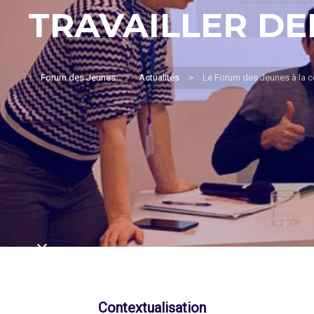
TRAVAILLER DE
Forum des Jeunes
>
Actualités
>
Le Forum des Jeunes à la co
Contextualisation