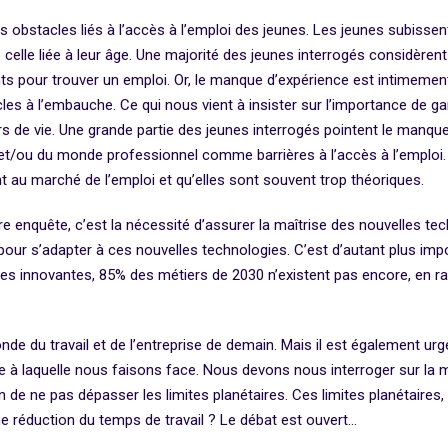
 obstacles liés à l’accès à l’emploi des jeunes. Les jeunes subissent
: celle liée à leur âge. Une majorité des jeunes interrogés considèren
ts pour trouver un emploi. Or, le manque d’expérience est intimement l
s à l’embauche. Ce qui nous vient à insister sur l’importance de garan
rs de vie. Une grande partie des jeunes interrogés pointent le manq
/ou du monde professionnel comme barrières à l’accès à l’emploi.
 au marché de l’emploi et qu’elles sont souvent trop théoriques.
e enquête, c’est la nécessité d’assurer la maîtrise des nouvelles tec
pour s’adapter à ces nouvelles technologies. C’est d’autant plus imp
rises innovantes, 85% des métiers de 2030 n’existent pas encore, en r
monde du travail et de l’entreprise de demain. Mais il est également ur
taire à laquelle nous faisons face. Nous devons nous interroger sur l
n de ne pas dépasser les limites planétaires. Ces limites planétaires
ne réduction du temps de travail ? Le débat est ouvert…