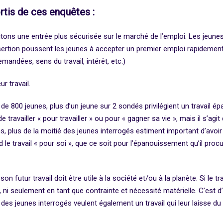
rtis de ces enquêtes :
tons une entrée plus sécurisée sur le marché de l’emploi. Les jeune
insertion poussent les jeunes à accepter un premier emploi rapidemen
demandées, sens du travail, intérêt, etc.)
ur travail.
e 800 jeunes, plus d’un jeune sur 2 sondés privilégient un travail é
 travailler « pour travailler » ou pour « gagner sa vie », mais il s’agit
 plus de la moitié des jeunes interrogés estiment important d’avoir u
le travail « pour soi », que ce soit pour l’épanouissement qu’il procur
on futur travail doit être utile à la société et/ou à la planète. Si le t
r, ni seulement en tant que contrainte et nécessité matérielle. C’est
tié des jeunes interrogés veulent également un travail qui leur laisse 