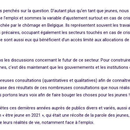
enchés sur la question. D’autant plus qu’en tant que jeunes, nous
de l’emploi et sommes la variable d’ajustement surtout en cas de cris
uchée par le chômage en Belgique. Ils représentent souvent les travail
s précaires, occupant également les secteurs touchés en cas de cri
ce sont aussi eux qui bénéficient d’un accès limité aux allocations de
es discussions concernant le futur de ce secteur. Pour construire u
jeunes, c’est dès maintenant que les gouvernements et les institution
ses consultations (quantitatives et qualitatives) afin de connaître l
base des résultats de ces nombreuses consultations que nous réaliso
 portons leurs voix afin de faire bouger les choses pour les jeunes 
ces dernières années auprès de publics divers et variés, aussi aut
 être jeune en 2021 », qui était une récolte de la parole des jeune
re leurs réalités de vie, notamment face à l’emploi.