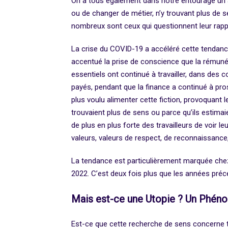
On a tous également dans notre entourage un am
ou de changer de métier, n’y trouvant plus de 
nombreux sont ceux qui questionnent leur rappo
La crise du COVID-19 a accéléré cette tenda
accentué la prise de conscience que la rémuné
essentiels ont continué à travailler, dans des c
payés, pendant que la finance a continué à pros
plus voulu alimenter cette fiction, provoquant l
trouvaient plus de sens ou parce qu’ils estimai
de plus en plus forte des travailleurs de voir le
valeurs, valeurs de respect, de reconnaissance,
La tendance est particulièrement marquée chez 
2022. C’est deux fois plus que les années préc
Mais est-ce une Utopie ? Un Phé
Est-ce que cette recherche de sens concerne t