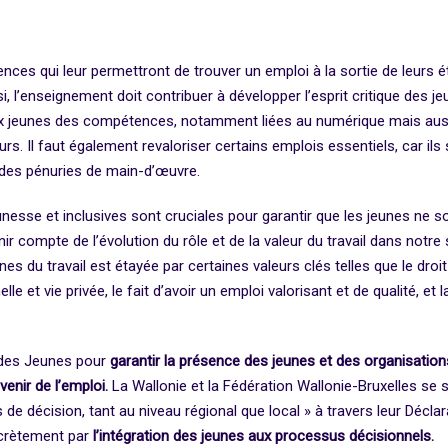
s qui leur permettront de trouver un emploi à la sortie de leurs étud
, l’enseignement doit contribuer à développer l’esprit critique des j
 aux jeunes des compétences, notamment liées au numérique mais auss
urs. Il faut également revaloriser certains emplois essentiels, car il
 des pénuries de main-d’œuvre.
eunesse et inclusives sont cruciales pour garantir que les jeunes ne s
nir compte de l’évolution du rôle et de la valeur du travail dans notre
unes du travail est étayée par certaines valeurs clés telles que le dro
le et vie privée, le fait d’avoir un emploi valorisant et de qualité, et l
 des Jeunes pour
garantir la présence des jeunes et des organisation
avenir de l’emploi.
La Wallonie et la Fédération Wallonie-Bruxelles se 
 décision, tant au niveau régional que local » à travers leur Déclar
crètement par
l’intégration des jeunes aux processus décisionnels.