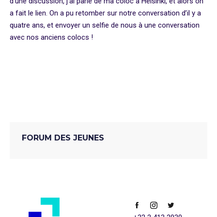
d’une discussion, j’ai parlé de ma coloc à Helsinki, et alors on
a fait le lien. On a pu retomber sur notre conversation d’il y a
quatre ans, et envoyer un selfie de nous à une conversation
avec nos anciens colocs !
Climat
Copenhague
Délégué
Délégués
Onu
FORUM DES JEUNES