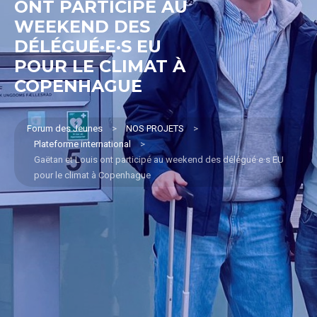
ONT PARTICIPÉ AU
WEEKEND DES
DÉLÉGUÉ·E·S EU
POUR LE CLIMAT À
COPENHAGUE
Forum des Jeunes
>
NOS PROJETS
>
Plateforme international
>
Gaëtan et Louis ont participé au weekend des délégué·e·s EU
pour le climat à Copenhague