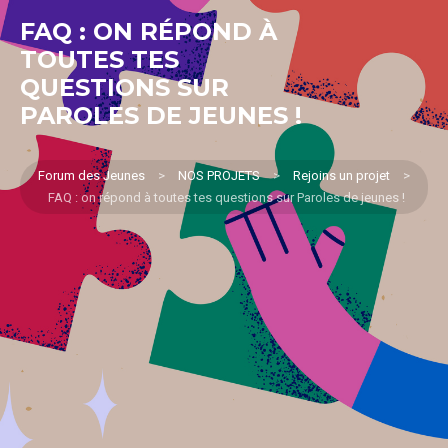
FAQ : ON RÉPOND À
TOUTES TES
QUESTIONS SUR
PAROLES DE JEUNES !
Forum des Jeunes
>
NOS PROJETS
>
Rejoins un projet
>
FAQ : on répond à toutes tes questions sur Paroles de jeunes !